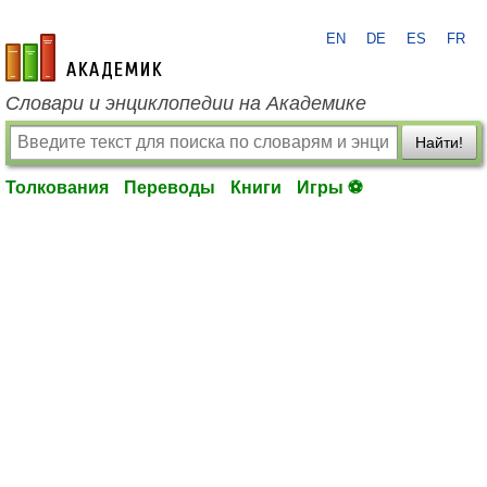
EN
DE
ES
FR
academic.ru
Словари и энциклопедии на Академике
Найти!
Толкования
Переводы
Книги
Игры ⚽